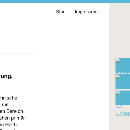
Start
Impressum
fung,
chnische
 mit
den Bereich
ehen primär
im Hoch-