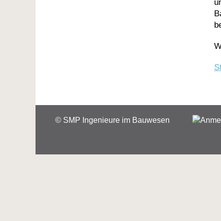
u
B
b
W
S
© SMP Ingenieure im Bauwesen